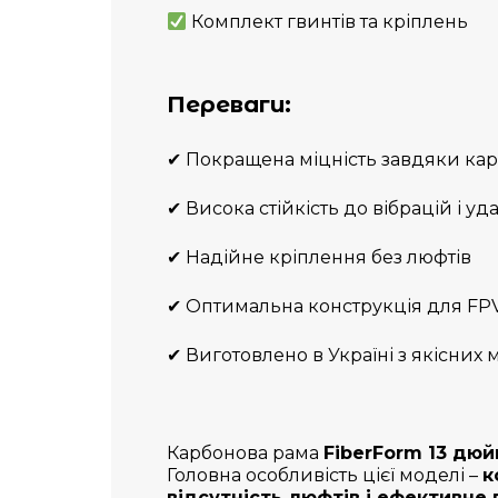
Комплект гвинтів та кріплень
Переваги:
✔ Покращена міцність завдяки ка
✔ Висока стійкість до вібрацій і уд
✔ Надійне кріплення без люфтів
✔ Оптимальна конструкція для FPV
✔ Виготовлено в Україні з якісних 
Карбонова рама
FiberForm 13 дюй
Головна особливість цієї моделі –
к
відсутність люфтів і ефективне 