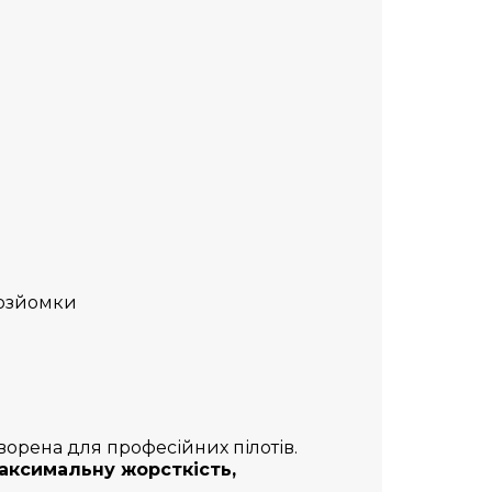
розйомки
ворена для професійних пілотів.
аксимальну жорсткість,