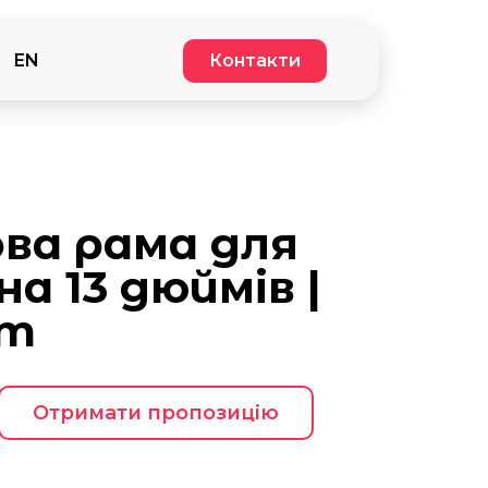
EN
Контакти
ва рама для
а 13 дюймів |
rm
Отримати пропозицію