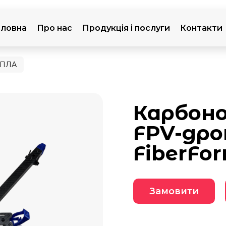
оловна
Про нас
Продукція і послуги
Контакти
БПЛА
Карбоно
FPV-дрон
FiberFo
Замовити