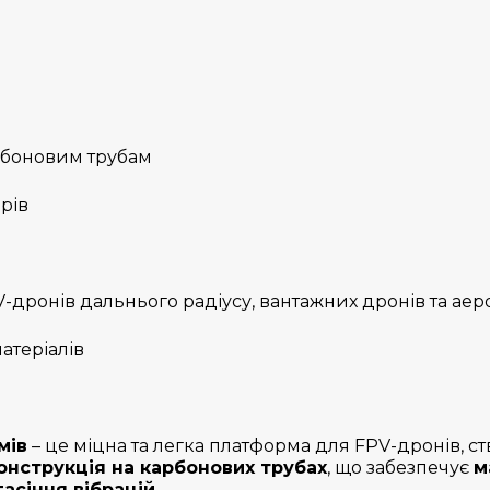
рбоновим трубам
арів
-дронів дальнього радіусу, вантажних дронів та ае
матеріалів
мів
– це міцна та легка платформа для FPV-дронів, ст
онструкція на карбонових трубах
, що забезпечує
м
гасіння вібрацій
.