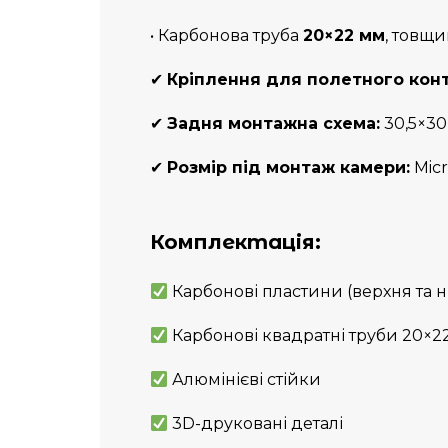
• Карбонова труба
20×22 мм
, товщи
✔
Кріплення для полетного кон
✔
Задня монтажна схема:
30,5×30,
✔
Розмір під монтаж камери:
Mic
Комплектація:
Карбонові пластини (верхня та 
Карбонові квадратні труби 20×2
Алюмінієві стійки
3D-друковані деталі