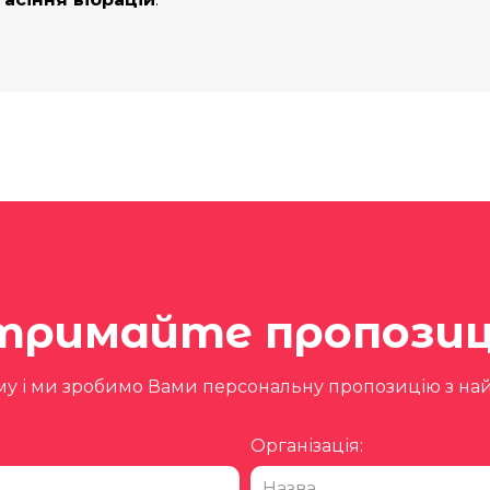
тримайте пропозиц
му і ми зробимо Вами персональну пропозицію з н
Організація: