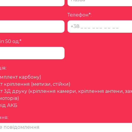
Телефон*:
in 50 од.*
ія:
омплект карбону)
 кріплення (метизи, стійки)
 3Д друку (кріплення камери, кріплення антени, за
моторів)
під АКБ
ня: