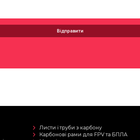
Відправити
Листи і труби з карбону
Карбонові рами для FPV та БПЛА