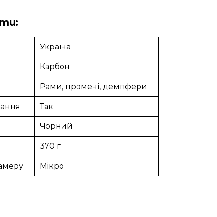
ти:
Україна
Карбон
Рами, промені, демпфери
рання
Так
Чорний
370 г
камеру
Мікро