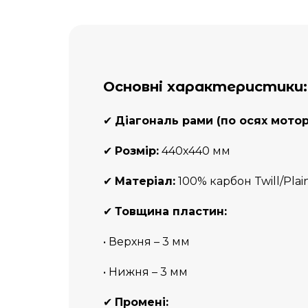
Основні характеристики:
✔
Діагональ рами (по осях моторі
✔
Розмір:
440х440 мм
✔
Матеріал:
100% карбон Twill/Plai
✔
Товщина пластин:
• Верхня – 3 мм
• Нижня – 3 мм
✔
Промені: