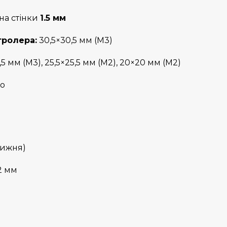
на стінки
1.5 мм
тролера:
30,5×30,5 мм (M3)
5 мм (M3), 25,5×25,5 мм (M2), 20×20 мм (M2)
ro
нижня)
2 мм