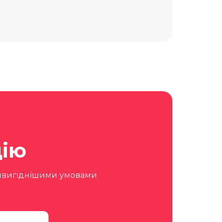
ію
айвигіднішими умовами