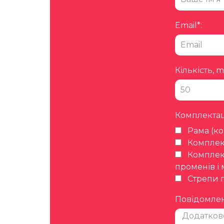
Email*:
Кількість, m
Комплектац
Рама (к
Комплект
Комплект
променів і 
Стрепи 
Повідомлен