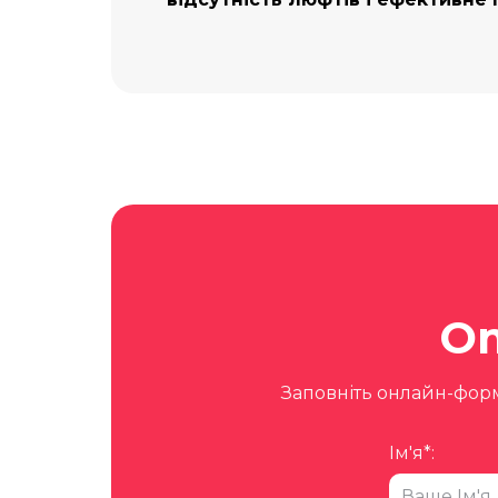
О
Заповніть онлайн-фор
Ім'я*: